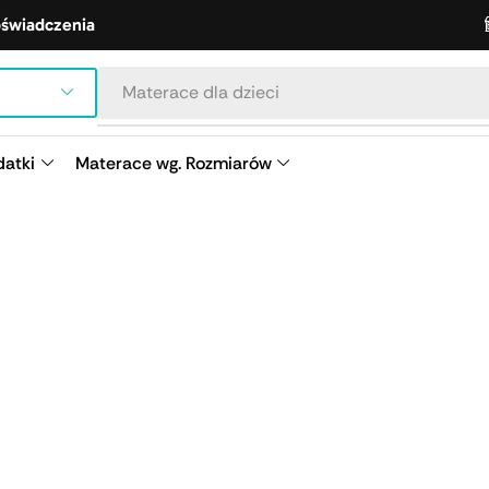
oświadczenia
Materace dla dzieci
atki
Materace wg. Rozmiarów