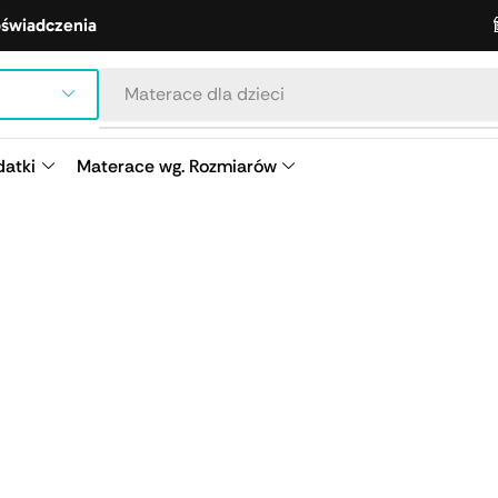
oświadczenia
Materace dla dzieci
atki
Materace wg. Rozmiarów